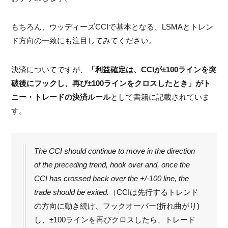
もちろん、ウッディーズCCIで基本となる、LSMAとトレン
ド方向の一致にも注目してみてください。
決済についてですが、
「利益確定は、CCIが±100ラインを突
破後にフックし、再び±100ラインをクロスしたとき」がト
ニー・トレードの決済ルール
として書籍に記載されていま
す。
The CCI should continue to move in the direction
of the preceding trend, hook over and, once the
CCI has crossed back over the +/-100 line, the
trade should be exited.
（CCIは先行するトレンド
の方向に動き続け、フックオーバー(折れ曲がり)
し、±100ラインを再びクロスしたら、トレード