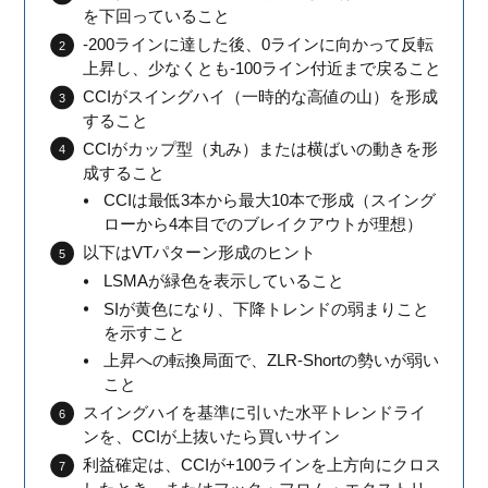
を下回っていること
-200ラインに達した後、0ラインに向かって反転
上昇し、少なくとも-100ライン付近まで戻ること
CCIがスイングハイ（一時的な高値の山）を形成
すること
CCIがカップ型（丸み）または横ばいの動きを形
成すること
CCIは最低3本から最大10本で形成（スイング
ローから4本目でのブレイクアウトが理想）
以下はVTパターン形成のヒント
LSMAが緑色を表示していること
SIが黄色になり、下降トレンドの弱まりこと
を示すこと
上昇への転換局面で、ZLR-Shortの勢いが弱い
こと
スイングハイを基準に引いた水平トレンドライ
ンを、CCIが上抜いたら買いサイン
利益確定は、CCIが+100ラインを上方向にクロス