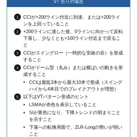
VT 売りの場合
CCIが+200ライン付近に到達、または+200ライ
ンを上回っていること
+200ラインに達した後、0ラインに向かって反転
下落し、少なくとも+100ライン付近まで戻るこ
と
CCIがスイングロー（一時的な安値の谷）を形成
すること
CCIがドーム型（丸み）または横ばいの動きを形
成すること
CCIは最低3本から最大10本で形成（スイング
ハイから4本目でのブレイクアウトが理想）
以下はVTパターン形成のヒント
LSMAが赤色を表示していること
SIが黄色になり、下降トレンドの弱まりこと
を示すこと
下落への転換局面で、ZLR-Longの勢いが弱い
こと