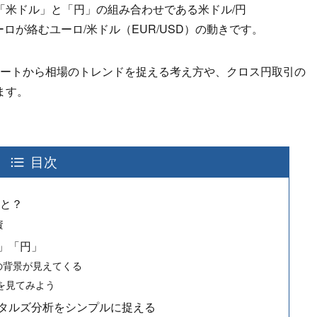
「米ドル」と「円」の組み合わせである米ドル/円
ーロが絡むユーロ/米ドル（EUR/USD）の動きです。
ャートから相場のトレンドを捉える考え方や、クロス円取引の
ます。
目次
こと？
資
」「円」
の背景が見えてくる
を見てみよう
タルズ分析をシンプルに捉える