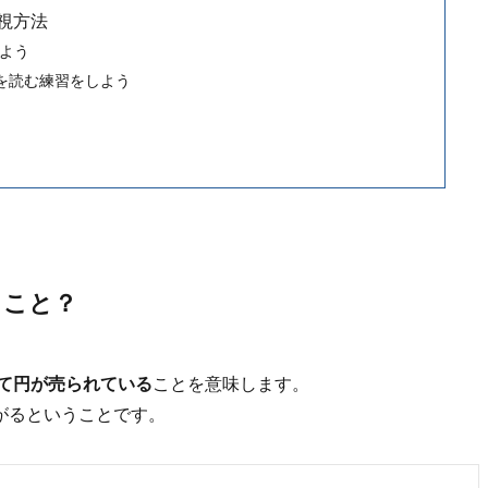
視方法
めよう
を読む練習をしよう
うこと？
て円が売られている
ことを意味します。
がるということです。