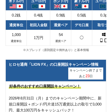
米ドル/円
ユーロ/円
ポンド/円
豪ドル/円
ユーロ/米
0.2銭
0.4銭
0.9銭
0.5銭
0.3pip
通貨単位
初回入金額
通貨ペア
デモ口座
取引ツー
1,000
54
1万円
◯
通貨単位
通貨ペア
※スプレッド（原則固定※例外あり）と基本情報
ヒロセ通商「LION FX」の口座開設キャンペーン情報
キャンペーン終了まで
23
あと
日
好条件のおすすめ口座開設キャンペーン！
2026年8月31日（月）までのキャンペーン期間中に、新
規口座開設＋ポンド/円片道15万通貨以上の取引で3,000
円、最大100万円をキャッシュバック！