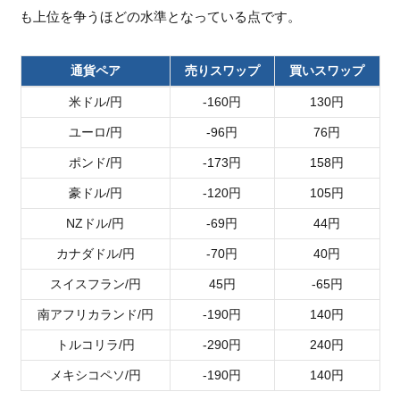
も上位を争うほどの水準となっている点です。
通貨ペア
売りスワップ
買いスワップ
米ドル/円
-160円
130円
ユーロ/円
-96円
76円
ポンド/円
-173円
158円
豪ドル/円
-120円
105円
NZドル/円
-69円
44円
カナダドル/円
-70円
40円
スイスフラン/円
45円
-65円
南アフリカランド/円
-190円
140円
トルコリラ/円
-290円
240円
メキシコペソ/円
-190円
140円