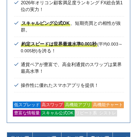
2026年オリコン顧客満足度ランキング FX総合第1
位の実力！
スキャルピング公式OK
、短期売買との相性が抜
群。
約定スピードは世界最速水準0.001秒
(平均0.003～
を誇る！
0.005秒)
通貨ペアが豊富で、高金利通貨のスワップは業界
最高水準！
操作性に優れたスマホアプリを提供！
低スプレッド
高スワップ
高機能アプリ
高機能チャート
豊富な情報量
スキャル公式OK
リピート系
シストレ