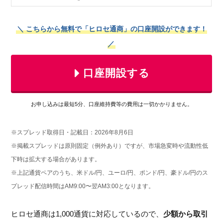
＼ こちらから無料で「ヒロセ通商」の口座開設ができます！
／
口座開設する
お申し込みは最短5分、口座維持費等の費用は一切かかりません。
※スプレッド取得日・記載日：2026年8月6日
※掲載スプレッドは原則固定（例外あり）ですが、市場急変時や流動性低
下時は拡大する場合があります。
※上記通貨ペアのうち、米ドル/円、ユーロ/円、ポンド/円、豪ドル/円のス
プレッド配信時間はAM9:00〜翌AM3:00となります。
ヒロセ通商は1,000通貨に対応しているので、
少額から取引