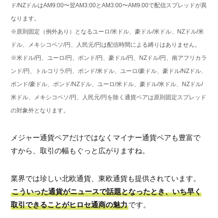
ド/NZドルはAM9:00〜翌AM3:00とAM3:00〜AM9:00で配信スプレッドが異
なります。
※原則固定（例外あり）となるユーロ/米ドル、豪ドル/米ドル、NZドル/米
ドル、メキシコペソ/円、人民元/円は配信時間による縛りはありません。
※米ドル/円、ユーロ/円、ポンド/円、豪ドル/円、NZドル/円、南アフリカラ
ンド/円、トルコリラ/円、ポンド/米ドル、ユーロ/豪ドル、豪ドル/NZドル、
ポンド/豪ドル、ポンド/NZドル、ユーロ/米ドル、豪ドル/米ドル、NZドル/
米ドル、メキシコペソ/円、人民元/円を除く通貨ペアは原則固定スプレッド
の対象外となります。
メジャー通貨ペアだけではなくマイナー通貨ペアも豊富で
すから、取引の幅もぐっと広がりますね。
業界では珍しい北欧通貨、東欧通貨も提供されています。
こういった通貨がニュースで話題となったとき、いち早く
取引できることがヒロセ通商の魅力
です。