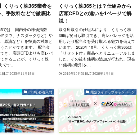
】くりっく株365業者を
くりっく株365とは？仕組みから
ル、手数料などで徹底比
店頭CFDとの違いを1ページで解
説！
65では、国内外の株価指数
取引所取引の仕組みにより、くりっく株
、NYダウ、ナスダックなど）や
365は祝日も取引でき、高レバレッジを活
銀、原油など）を投資の対象と
用したり配当金を受け取れる魅力を備えて
うことができます。 配当金
います。 2020年10月、くりっく株365は
でき、店頭CFDよりも高レバ
「リセット付」商品へとリニューアルしま
引できることが、くりっく株
した。その後も銘柄の追加が行われ、現在
です...
11銘柄の取引を...
31日
2025年11月18日
2019年10月31日
2026年1月4日
CFD初心者入門
限定タイアップキャンペーン