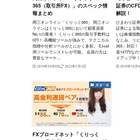
365（取引所FX）」のスペック情
証券のCF
報まとめ
解説！
岡三オンライン「くりっく365」 岡三オン
ひまわり証券
ラインはくりっく365において顧客資産
証券による取
No.1の業者！ くりっく365の取引手数料は
いは株価指数と
0円！ 高機能ツールが強みで、テクニカル
なじみ、リ
指標や分析ツールがとにかく多彩。 Excel
365」対応！
用ツールでシストレが可能。 会員の方は
道147円な
豊富なマーケ...
イアップ中！5
2019年10月8日
2025年5月3日
2019年10月
業者一覧
FXブロードネット「くりっく