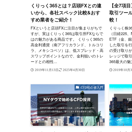
くりっく365とは？店頭FXとの違
【全7項目
いから、各社スペック比較&おす
取引ツー
すめ業者をご紹介！
較！
FXというと店頭FXに注目が集まりがちで
くりっく株3
すが、実はくりっく365は取引所FXならで
（日経225
はの魅力がある商品です。 くりっく365の
ETF（金、
高金利通貨（南アフリカランド、トルコリ
した取引を行
ラ、メキシコペソ）は、低スプレッド・高
の受け取りが
スワップポイントなので、金利狙いのトレ
レッジで取
ードとの相性...
365最大の魅力
2019年11月13日
2025年4月30日
2019年10月
CFD初心者入門