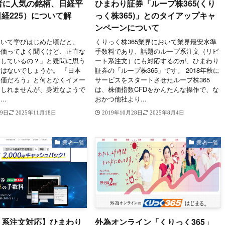
者に人気の銘柄、日経平
ひまわり証券「ループ株365(くり
経225）について解
っく株365)」とのタイアップキャ
ンペーンについて
ついて学びはじめた頃だと、
くりっく株365業界において業界最安水準
株価ってよく聞くけど、正直な
手数料であり、話題のループ系注文（リピ
指しているの？」と疑問に思う
ート系注文）にも対応するのが、ひまわり
はないでしょうか。 『日本
証券の「ループ株365」です。 2018年秋に
株価だろう』と何となくイメー
サービスをスタートさせたループ株365
もしれませんが、身近なようで
は、株価指数CFDをかんたんな操作で、な
..
おかつ他社より...
29日
2025年11月18日
2019年10月28日
2025年8月4日
業者一覧
業者一覧
ト系注文対応】ひまわり
外為オンライン「くりっく365」