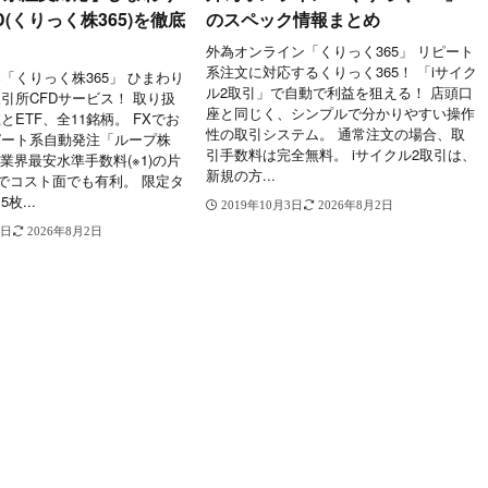
D(くりっく株365)を徹底
のスペック情報まとめ
外為オンライン「くりっく365」 リピート
系注文に対応するくりっく365！ 「iサイク
「くりっく株365」 ひまわり
ル2取引」で自動で利益を狙える！ 店頭口
引所CFDサービス！ 取り扱
座と同じく、シンプルで分かりやすい操作
ETF、全11銘柄。 FXでお
性の取引システム。 通常注文の場合、取
ピート系自動発注「ループ株
引手数料は完全無料。 iサイクル2取引は、
 業界最安水準手数料(※1)の片
新規の方...
のでコスト面でも有利。 限定タ
枚...
2019年10月3日
2026年8月2日
4日
2026年8月2日