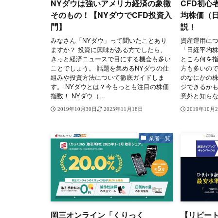
NYダウは強いアメリカ経済の象徴
CFD初心
そのもの！【NYダウでCFD投資入
均株価（日
門】
説！
みなさん「NYダウ」って聞いたことあり
資産運用に
ますか？ 投資に興味がある方でしたら、
「日経平均
きっと経済ニュースで目にする機会も多い
ところ何を
ことでしょう。 話題を集めるNYダウの仕
方も多いので
組みや投資方法について徹底ガイドしま
のなにかの
す。 NYダウとは？今もっとも注目の株価
ジできるか
指数！ NYダウ（...
意外と知らな.
2019年10月30日
2025年11月18日
2019年10月
業者一覧
岡三オンライン「くりっく
【リピー