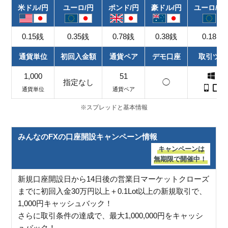
米ドル/円
ユーロ/円
ポンド/円
豪ドル/円
ユーロ/米
0.15銭
0.35銭
0.78銭
0.38銭
0.18pip
通貨単位
初回入金額
通貨ペア
デモ口座
取引ツー
1,000
51
指定なし
◯
通貨単位
通貨ペア
※スプレッドと基本情報
みんなのFXの口座開設キャンペーン情報
キャンペーンは
無期限で開催中！
新規口座開設日から14日後の営業日マーケットクローズ
までに初回入金30万円以上＋0.1Lot以上の新規取引で、
1,000円キャッシュバック！
さらに取引条件の達成で、最大1,000,000円をキャッシ
ュバック！