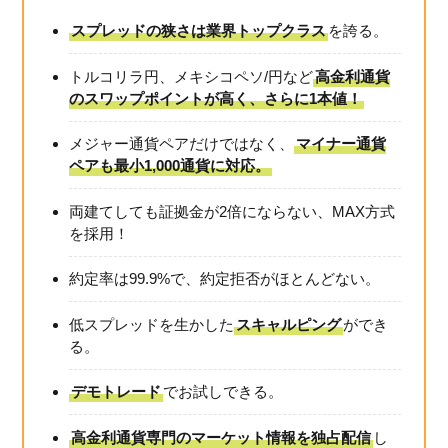
スプレッドの狭さは業界トップクラス
を誇る。
トルコリラ円、メキシコペソ/円など
高金利通貨
のスワップポイントが高く、さらに1本値！
メジャー通貨ペアだけではなく、
マイナー通貨
ペアも最小1,000通貨に対応。
両建てしても証拠金が2倍にならない、MAX方式
を採用！
約定率は99.9%で、約定拒否がほとんどない。
低スプレッドを生かした
スキャルピング
ができ
る。
デモトレード
でお試しできる。
高金利通貨専門のマーケット情報を独占配信
し