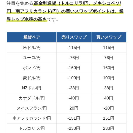
注目を集める
高金利通貨（トルコリラ/円、メキシコペソ/
円、南アフリカランド/円）の買いスワップポイントは、業
界トップ水準の高さ
です。
通貨ペア
売りスワップ
買いスワップ
米ドル/円
-115円
115円
ユーロ/円
-76円
76円
ポンド/円
-160円
160円
豪ドル/円
-100円
100円
NZドル/円
-38円
38円
カナダドル/円
-40円
40円
スイスフラン/円
20円
-20円
南アフリカランド/円
-151円
151円
トルコリラ/円
-233円
233円