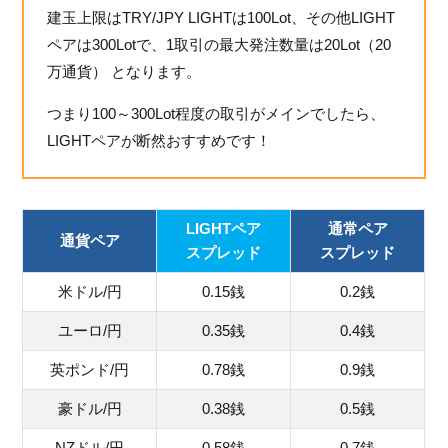
建玉上限はTRY/JPY LIGHTは100Lot、その他LIGHT
ペアは300Lotで、1取引の最大発注数量は20Lot（20
万通貨） となります。
つまり100～300Lot程度の取引がメインでしたら、
LIGHTペアが断然おすすめです！
LIGHTペア
通常ペア
通貨ペア
スプレッド
スプレッド
米ドル/円
0.15銭
0.2銭
ユーロ/円
0.35銭
0.4銭
英ポンド/円
0.78銭
0.9銭
豪ドル/円
0.38銭
0.5銭
NZドル/円
0.58銭
0.7銭