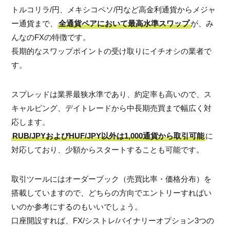
トルコリラ/円、メキシコペソ/円など高金利通貨からメジャ
ー通貨まで、
全通貨ペアにおいて最高水準スワップ
が、み
んなのFXの特徴です。
長期的なスワップポイントの受け取りにイチオシの業者で
す。
スプレッドは業界最狭水準であり、約定率も高いので、ス
キャルピング、デイトレードから中長期売買まで幅広く対
応します。
RUB/JPYおよびHUF/JPY以外は1,000通貨から取引可能
に
対応しており、少額からスタートすることも可能です。
取引ツールにはオーダーブック（売買比率・価格分布）を
搭載していますので、どちらの方向でエントリーすればい
いのか参考にするのもいいでしょう。
口座開設すれば、FX/シストレ/バイナリーオプション3つの