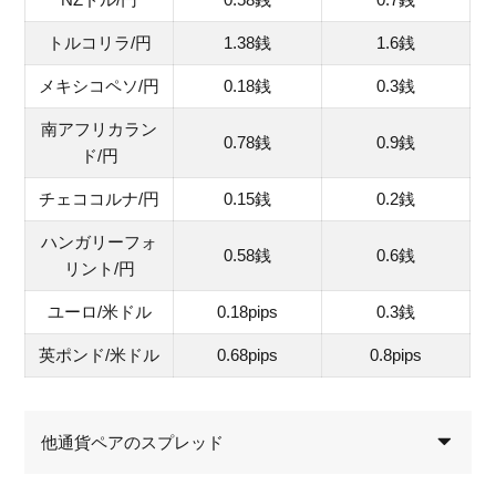
トルコリラ/円
1.38銭
1.6銭
メキシコペソ/円
0.18銭
0.3銭
南アフリカラン
0.78銭
0.9銭
ド/円
チェココルナ/円
0.15銭
0.2銭
ハンガリーフォ
0.58銭
0.6銭
リント/円
ユーロ/米ドル
0.18pips
0.3銭
英ポンド/米ドル
0.68pips
0.8pips
他通貨ペアのスプレッド