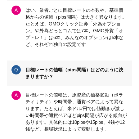
はい、業者ごとに目標レートの本数や、基準価
格からの値幅（pips間隔）は大きく異なります。
たとえば、GMOクリック証券「外為オプショ
ン」や外為どっとコムでは7本、GMO外貨「オ
プトレ！」は6本、みんなのオプションは5本な
ど、それぞれ独自の設定です
目標レートの値幅（pips間隔）はどのように決
まりますか？
目標レートの値幅は、原資産の価格変動（ボラ
ティリティ）や時間帯、通貨ペアによって異な
ります。たとえば、米ドル/円では値動きが激し
い時間帯や通貨ペアほどpips間隔が広がる傾向が
あります。具体的には10pipsや15pips、4銭や12
銭など、相場状況によって変動します。