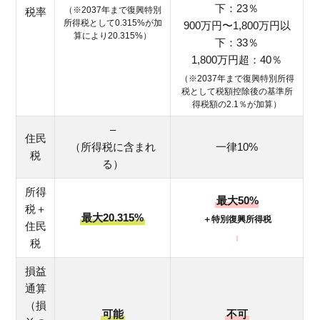
下：23％
（※2037年まで復興特別
税率
所得税として0.315%が加
900万円〜1,800万円以
算により20.315%）
下：33％
1,800万円超：40％
（※2037年まで復興特別所得
税として税額控除後の基準所
得税額の2.1％が加算）
–
住民
（所得税に含まれ
一律10%
税
る）
所得
最大50%
税＋
最大20.315%
＋特別復興所得税
住民
税
損益
通算
（損
可能
不可